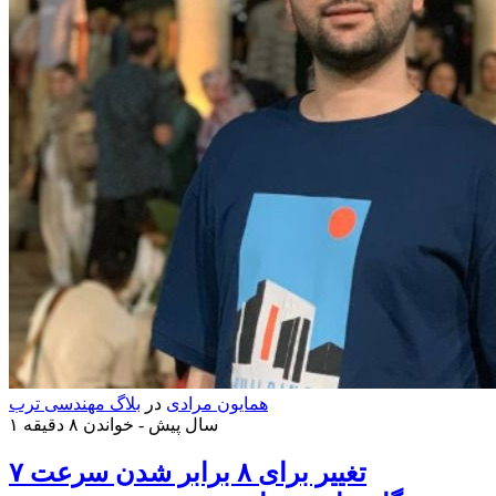
همایون مرادی
در
بلاگ مهندسی ترب
۱ سال پیش -
خواندن ۸ دقیقه
۷ تغییر برای ۸ برابر شدن سرعت