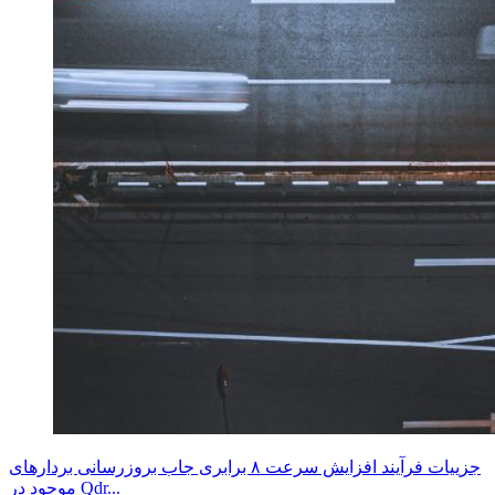
جزییات فرآیند افزایش سرعت ۸ برابری جاب بروزرسانی بردارهای
موجود در Qdr...